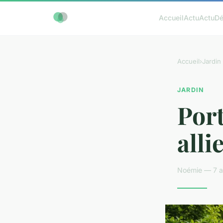
Accueil
Actu
Actu
D
Accueil
›
Jardin
JARDIN
Port
alli
Noémie — 7 av