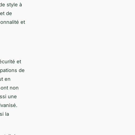
de style à
 et de
onnalité et
curité et
upations de
ut en
 sont non
ussi une
lvanisé.
i la