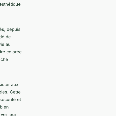
'esthétique
lés, depuis
édé de
vie au
dre colorée
uche
sister aux
les. Cette
écurité et
 bien
ver leur