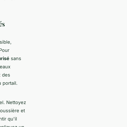
és
sible,
Pour
urisé
sans
teaux
z des
 portail.
iel. Nettoyez
poussière et
ir qu'il
appliquez un