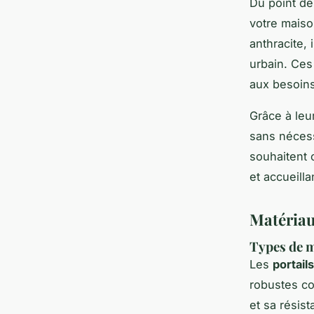
Du point de 
votre maiso
anthracite, 
urbain. Ces
aux besoins
Grâce à leur
sans nécess
souhaitent c
et accueilla
Matériaux
Types de m
Les
portails
robustes co
et sa résist