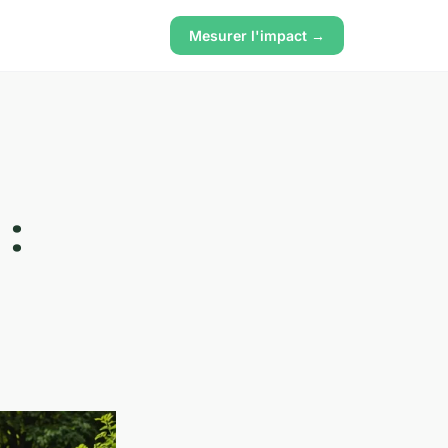
Mesurer l'impact →
 :