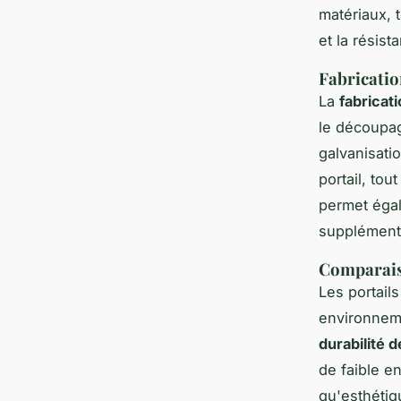
matériaux, 
et la résist
Fabrication
La
fabricati
le découpag
galvanisati
portail, to
permet égal
supplémenta
Comparaiso
Les portails
environneme
durabilité d
de faible e
qu'esthétiq