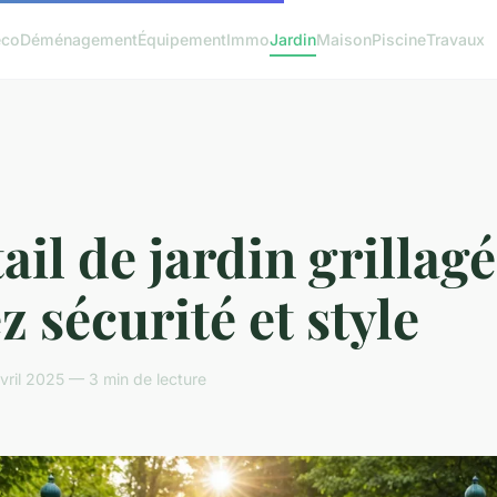
éco
Déménagement
Équipement
Immo
Jardin
Maison
Piscine
Travaux
ail de jardin grillagé
ez sécurité et style
ril 2025 — 3 min de lecture