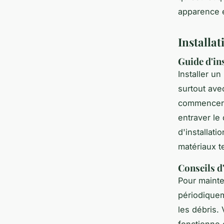
apparence e
Installat
Guide d'ins
Installer un
surtout av
commencer, 
entraver le
d'installati
matériaux t
Conseils d
Pour mainte
périodiquem
les débris. 
fonctionne 