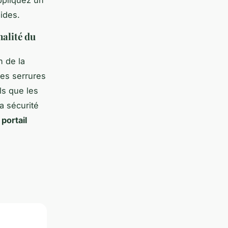
ides.
nalité du
n de la
es serrures
ls que les
la sécurité
portail