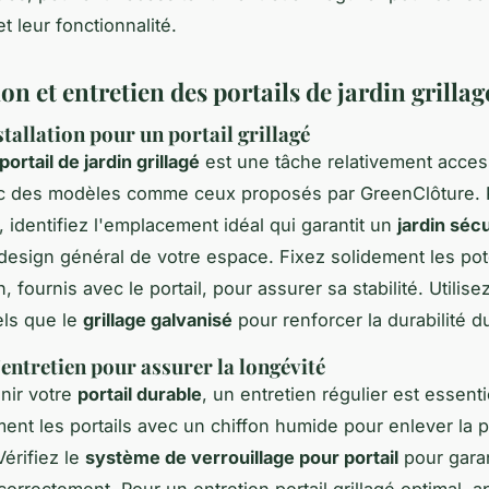
t leur fonctionnalité.
ion et entretien des portails de jardin grillag
tallation pour un portail grillagé
portail de jardin grillagé
est une tâche relativement acces
ec des modèles comme ceux proposés par GreenClôture. 
identifiez l'emplacement idéal qui garantit un
jardin séc
 design général de votre espace. Fixez solidement les po
on, fournis avec le portail, pour assurer sa stabilité. Utilise
els que le
grillage galvanisé
pour renforcer la durabilité du
'entretien pour assurer la longévité
nir votre
portail durable
, un entretien régulier est essent
ent les portails avec un chiffon humide pour enlever la 
Vérifiez le
système de verrouillage pour portail
pour garant
correctement. Pour un entretien portail grillagé optimal, 