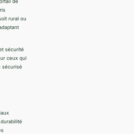
ortail de
ris
oit rural ou
'adaptant
et sécurité
our ceux qui
n sécurisé
iaux
durabilité
es